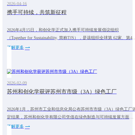
2026-04-16
携手可持续，共筑新征程
2026年4月15日，和创化学正式加入携手可持续发展倡议组织
（Together for Sustainability, 简称TfS），是该组织全球第 62家、第4
中国化工成员，标志着公司在践行全球可持续发展理念的道路上迈出
了解更多
关键一步。TfS倡议组织成立于2011年，由巴斯夫、拜耳等全球化工
头联合发起，是一个开创性的成员主导的组织，致力于加速可持续和
有韧性的化学供应链的发展。和创化学加入TfS之路
2026-02-09
苏州和创化学获评苏州市市级（3A）绿色工厂
2026年1月，苏州市工业和信息化局公布苏州市市级（3A）绿色工厂
定结果，苏州和创化学有限公司凭借在绿色制造与可持续发展方面的
系统实践，成功入选。自建厂以来，和创化学始终将可持续发展理念
了解更多
贯穿于生产经营全过程，持续推进工艺优化与能效提升，通过实施节