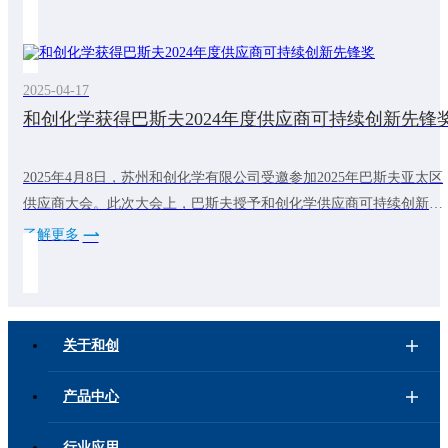
能改造、加强资源循环利用、引入绿色电力等措施，有效降低能耗与
碳排放。公司同时建立完善的产品碳足迹管控体系，明确并落实碳排
放目标，积极探索资源循环利用新模
2025-04-17
和创化学获得巴斯夫2024年度供应商可持续创新先锋
2025年4月8日，苏州和创化学有限公司受邀参加2025年巴斯夫亚太区
供应商大会。此次大会上，巴斯夫授予和创化学供应商可持续创新先
锋奖。这代表和创化学在可持续发展方面做出的不断努力得到了客户
了解更多
的认可。未来，和创化学将继续致力于可持续发展，为全球减碳降碳
做出贡献，为客户提供更多低碳产品。
关于和创
产品中心
行业应用