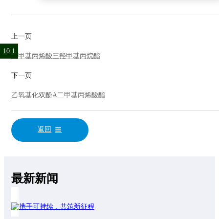
上一页
10.1
2.2
4.1
4.2
4.5
7.6
7.5
三甲基丙烯酸三羟甲基丙烷酯
下一页
乙氧基化双酚A二甲基丙烯酸酯
返回
最新新闻