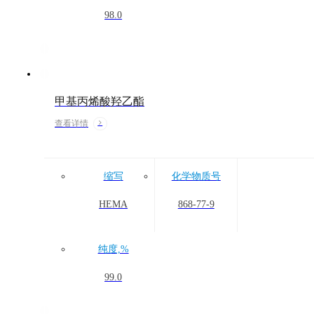
98.0
甲基丙烯酸羟乙酯
查看详情
缩写
化学物质号
HEMA
868-77-9
纯度,%
产品中心
99.0