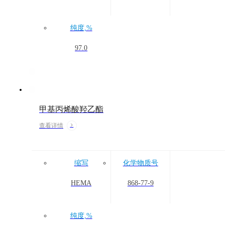
纯度,%
97.0
甲基丙烯酸羟乙酯
查看详情
缩写
化学物质号
HEMA
868-77-9
纯度,%