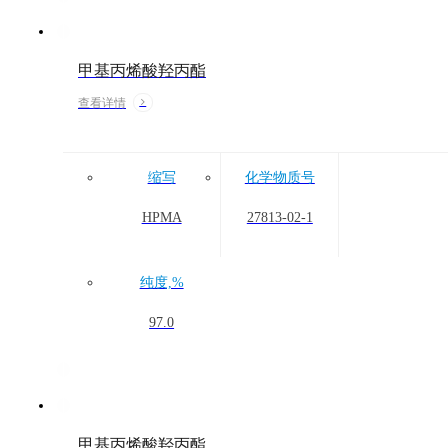
甲基丙烯酸羟丙酯
查看详情
缩写
化学物质号
HPMA
27813-02-1
纯度,%
97.0
甲基丙烯酸羟丙酯