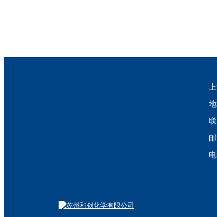
上
地
联
邮
电话