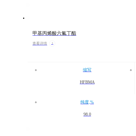
甲基丙烯酸六氟丁酯
查看详情
缩写
HFBMA
纯度,%
98.0