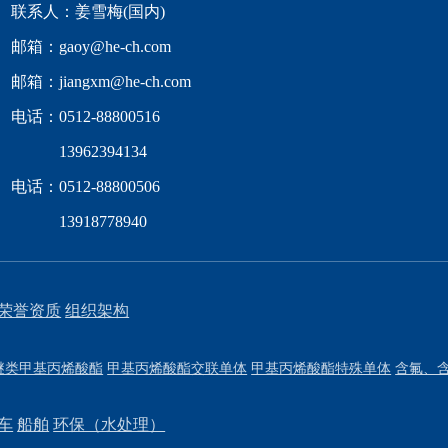
联系人：姜雪梅(国内)
邮箱：gaoy@he-ch.com
邮箱：jiangxm@he-ch.com
电话：
0512-88800516
13962394134
电话：
0512-88800506
13918778940
荣誉资质
组织架构
醚类甲基丙烯酸酯
甲基丙烯酸酯交联单体
甲基丙烯酸酯特殊单体
含氟、
车
船舶
环保（水处理）