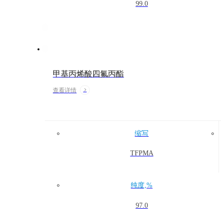
99.0
甲基丙烯酸四氟丙酯
查看详情
缩写
TFPMA
纯度,%
97.0