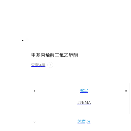
甲基丙烯酸三氟乙醇酯
查看详情
缩写
TFEMA
纯度,%