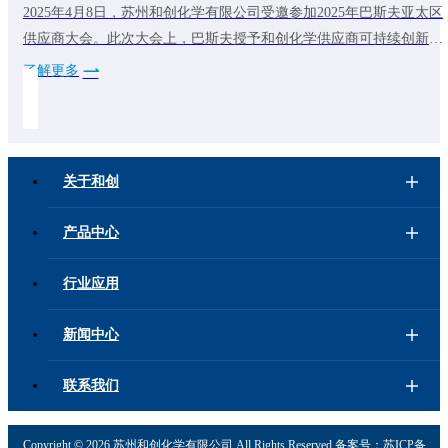
2025年4月8日，苏州和创化学有限公司受邀参加2025年巴斯夫亚太区
供应商大会。此次大会上，巴斯夫授予和创化学供应商可持续创新先
锋奖。这代表和创化学在可持续发展方面做出的不断努力得到了客户
了解更多
的认可。未来，和创化学将继续致力于可持续发展，为全球减碳降碳
做出贡献，为客户提供更多低碳产品。
关于和创
产品中心
行业应用
新闻中心
联系我们
Copyright ©
2026 苏州和创化学有限公司 All Rights Reserved 备案号：
苏ICP备