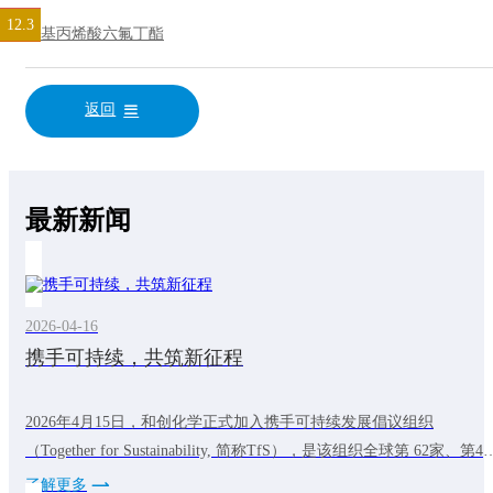
12.3
1.1
6.1
6.3
9.4
甲基丙烯酸六氟丁酯
返回
最新新闻
2026-04-16
携手可持续，共筑新征程
2026年4月15日，和创化学正式加入携手可持续发展倡议组织
（Together for Sustainability, 简称TfS），是该组织全球第 62家、第4
中国化工成员，标志着公司在践行全球可持续发展理念的道路上迈出
了解更多