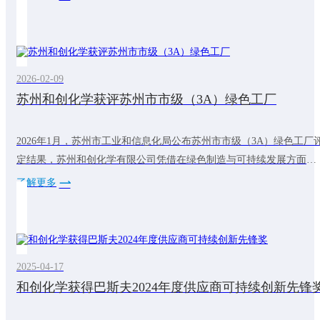
关键一步。TfS倡议组织成立于2011年，由巴斯夫、拜耳等全球化工
头联合发起，是一个开创性的成员主导的组织，致力于加速可持续和
有韧性的化学供应链的发展。和创化学加入TfS之路
2026-02-09
苏州和创化学获评苏州市市级（3A）绿色工厂
2026年1月，苏州市工业和信息化局公布苏州市市级（3A）绿色工厂
定结果，苏州和创化学有限公司凭借在绿色制造与可持续发展方面的
系统实践，成功入选。自建厂以来，和创化学始终将可持续发展理念
了解更多
贯穿于生产经营全过程，持续推进工艺优化与能效提升，通过实施节
能改造、加强资源循环利用、引入绿色电力等措施，有效降低能耗与
碳排放。公司同时建立完善的产品碳足迹管控体系，明确并落实碳排
放目标，积极探索资源循环利用新模
2025-04-17
和创化学获得巴斯夫2024年度供应商可持续创新先锋