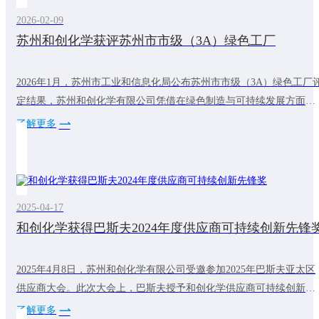
2026-02-09
苏州和创化学获评苏州市市级（3A）绿色工厂
2026年1月，苏州市工业和信息化局公布苏州市市级（3A）绿色工厂
定结果，苏州和创化学有限公司凭借在绿色制造与可持续发展方面的
系统实践，成功入选。自建厂以来，和创化学始终将可持续发展理念
了解更多
贯穿于生产经营全过程，持续推进工艺优化与能效提升，通过实施节
能改造、加强资源循环利用、引入绿色电力等措施，有效降低能耗与
碳排放。公司同时建立完善的产品碳足迹管控体系，明确并落实碳排
放目标，积极探索资源循环利用新模
2025-04-17
和创化学获得巴斯夫2024年度供应商可持续创新先锋
2025年4月8日，苏州和创化学有限公司受邀参加2025年巴斯夫亚太区
供应商大会。此次大会上，巴斯夫授予和创化学供应商可持续创新先
锋奖。这代表和创化学在可持续发展方面做出的不断努力得到了客户
了解更多