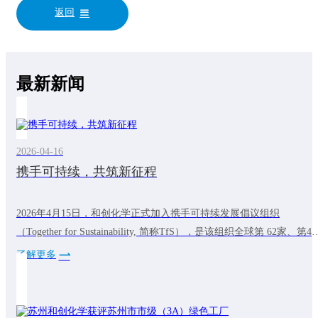
返回
最新新闻
2026-04-16
携手可持续，共筑新征程
2026年4月15日，和创化学正式加入携手可持续发展倡议组织
（Together for Sustainability, 简称TfS），是该组织全球第 62家、第4
中国化工成员，标志着公司在践行全球可持续发展理念的道路上迈出
了解更多
关键一步。TfS倡议组织成立于2011年，由巴斯夫、拜耳等全球化工
头联合发起，是一个开创性的成员主导的组织，致力于加速可持续和
有韧性的化学供应链的发展。和创化学加入TfS之路