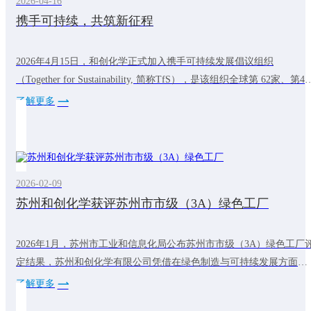
2026-04-16
携手可持续，共筑新征程
2026年4月15日，和创化学正式加入携手可持续发展倡议组织
（Together for Sustainability, 简称TfS），是该组织全球第 62家、第4
中国化工成员，标志着公司在践行全球可持续发展理念的道路上迈出
了解更多
关键一步。TfS倡议组织成立于2011年，由巴斯夫、拜耳等全球化工
头联合发起，是一个开创性的成员主导的组织，致力于加速可持续和
有韧性的化学供应链的发展。和创化学加入TfS之路
2026-02-09
苏州和创化学获评苏州市市级（3A）绿色工厂
2026年1月，苏州市工业和信息化局公布苏州市市级（3A）绿色工厂
定结果，苏州和创化学有限公司凭借在绿色制造与可持续发展方面的
系统实践，成功入选。自建厂以来，和创化学始终将可持续发展理念
了解更多
贯穿于生产经营全过程，持续推进工艺优化与能效提升，通过实施节