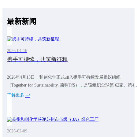
最新新闻
2026-04-16
携手可持续，共筑新征程
2026年4月15日，和创化学正式加入携手可持续发展倡议组织
（Together for Sustainability, 简称TfS），是该组织全球第 62家、第4
中国化工成员，标志着公司在践行全球可持续发展理念的道路上迈出
了解更多
关键一步。TfS倡议组织成立于2011年，由巴斯夫、拜耳等全球化工
头联合发起，是一个开创性的成员主导的组织，致力于加速可持续和
有韧性的化学供应链的发展。和创化学加入TfS之路
2026-02-09