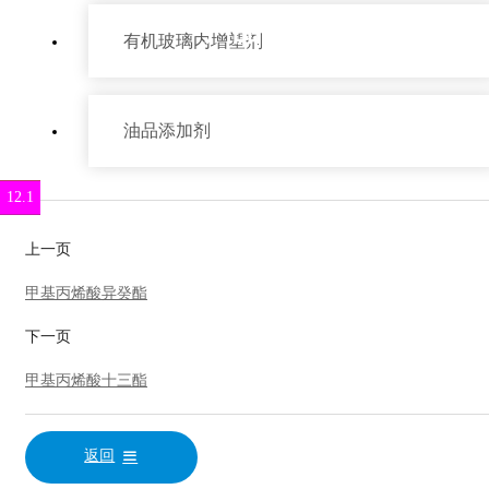
产品中心
有机玻璃内增塑剂
油品添加剂
12.1
1.1
1.2
4.2
5.2
6.2
6.3
9.2
上一页
甲基丙烯酸异癸酯
下一页
甲基丙烯酸十三酯
返回