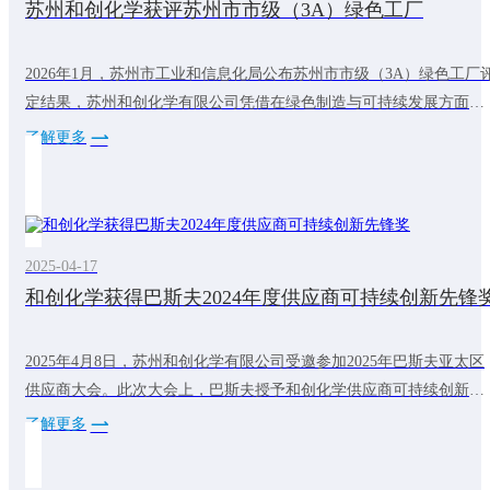
苏州和创化学获评苏州市市级（3A）绿色工厂
2026年1月，苏州市工业和信息化局公布苏州市市级（3A）绿色工厂
定结果，苏州和创化学有限公司凭借在绿色制造与可持续发展方面的
系统实践，成功入选。自建厂以来，和创化学始终将可持续发展理念
了解更多
贯穿于生产经营全过程，持续推进工艺优化与能效提升，通过实施节
能改造、加强资源循环利用、引入绿色电力等措施，有效降低能耗与
碳排放。公司同时建立完善的产品碳足迹管控体系，明确并落实碳排
放目标，积极探索资源循环利用新模
2025-04-17
和创化学获得巴斯夫2024年度供应商可持续创新先锋
2025年4月8日，苏州和创化学有限公司受邀参加2025年巴斯夫亚太区
供应商大会。此次大会上，巴斯夫授予和创化学供应商可持续创新先
锋奖。这代表和创化学在可持续发展方面做出的不断努力得到了客户
了解更多
的认可。未来，和创化学将继续致力于可持续发展，为全球减碳降碳
做出贡献，为客户提供更多低碳产品。