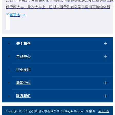
2025年4月8日，苏州和创化学有限公司受邀参加2025年巴斯夫亚太区
供应商大会。此次大会上，巴斯夫授予和创化学供应商可持续创新先
锋奖。这代表和创化学在可持续发展方面做出的不断努力得到了客户
了解更多
的认可。未来，和创化学将继续致力于可持续发展，为全球减碳降碳
做出贡献，为客户提供更多低碳产品。
关于和创
产品中心
行业应用
新闻中心
联系我们
Copyright ©
2026 苏州和创化学有限公司 All Rights Reserved 备案号：
苏ICP备