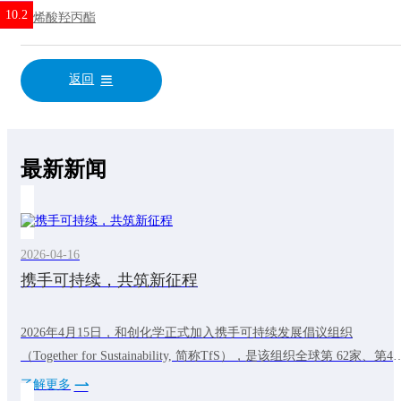
10.2
1.2
2.1
5.2
丙烯酸羟丙酯
返回
最新新闻
2026-04-16
携手可持续，共筑新征程
2026年4月15日，和创化学正式加入携手可持续发展倡议组织
（Together for Sustainability, 简称TfS），是该组织全球第 62家、第4
中国化工成员，标志着公司在践行全球可持续发展理念的道路上迈出
了解更多