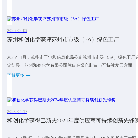
关键一步。TfS倡议组织成立于2011年，由巴斯夫、拜耳等全球化工
头联合发起，是一个开创性的成员主导的组织，致力于加速可持续和
有韧性的化学供应链的发展。和创化学加入TfS之路
2026-02-09
苏州和创化学获评苏州市市级（3A）绿色工厂
2026年1月，苏州市工业和信息化局公布苏州市市级（3A）绿色工厂
定结果，苏州和创化学有限公司凭借在绿色制造与可持续发展方面的
系统实践，成功入选。自建厂以来，和创化学始终将可持续发展理念
了解更多
贯穿于生产经营全过程，持续推进工艺优化与能效提升，通过实施节
能改造、加强资源循环利用、引入绿色电力等措施，有效降低能耗与
碳排放。公司同时建立完善的产品碳足迹管控体系，明确并落实碳排
放目标，积极探索资源循环利用新模
2025-04-17
和创化学获得巴斯夫2024年度供应商可持续创新先锋