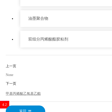
油墨聚合物
双组分丙烯酸酯胶粘剂
上一页
产品中心
None
下一页
甲基丙烯酸乙氧基乙酯
1.2
1.3
4.2
返回