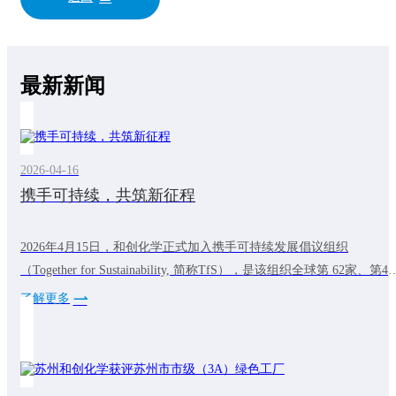
最新新闻
2026-04-16
携手可持续，共筑新征程
2026年4月15日，和创化学正式加入携手可持续发展倡议组织
（Together for Sustainability, 简称TfS），是该组织全球第 62家、第4
中国化工成员，标志着公司在践行全球可持续发展理念的道路上迈出
了解更多
关键一步。TfS倡议组织成立于2011年，由巴斯夫、拜耳等全球化工
头联合发起，是一个开创性的成员主导的组织，致力于加速可持续和
有韧性的化学供应链的发展。和创化学加入TfS之路