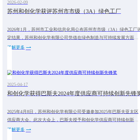
2026-02-09
苏州和创化学获评苏州市市级（3A）绿色工厂
2026年1月，苏州市工业和信息化局公布苏州市市级（3A）绿色工厂
定结果，苏州和创化学有限公司凭借在绿色制造与可持续发展方面的
系统实践，成功入选。自建厂以来，和创化学始终将可持续发展理念
了解更多
贯穿于生产经营全过程，持续推进工艺优化与能效提升，通过实施节
能改造、加强资源循环利用、引入绿色电力等措施，有效降低能耗与
碳排放。公司同时建立完善的产品碳足迹管控体系，明确并落实碳排
放目标，积极探索资源循环利用新模
2025-04-17
和创化学获得巴斯夫2024年度供应商可持续创新先锋
2025年4月8日，苏州和创化学有限公司受邀参加2025年巴斯夫亚太区
供应商大会。此次大会上，巴斯夫授予和创化学供应商可持续创新先
锋奖。这代表和创化学在可持续发展方面做出的不断努力得到了客户
了解更多
的认可。未来，和创化学将继续致力于可持续发展，为全球减碳降碳