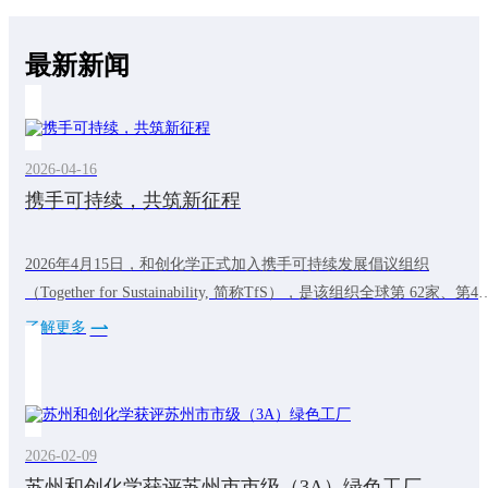
最新新闻
2026-04-16
携手可持续，共筑新征程
2026年4月15日，和创化学正式加入携手可持续发展倡议组织
（Together for Sustainability, 简称TfS），是该组织全球第 62家、第4
中国化工成员，标志着公司在践行全球可持续发展理念的道路上迈出
了解更多
关键一步。TfS倡议组织成立于2011年，由巴斯夫、拜耳等全球化工
头联合发起，是一个开创性的成员主导的组织，致力于加速可持续和
有韧性的化学供应链的发展。和创化学加入TfS之路
2026-02-09
苏州和创化学获评苏州市市级（3A）绿色工厂