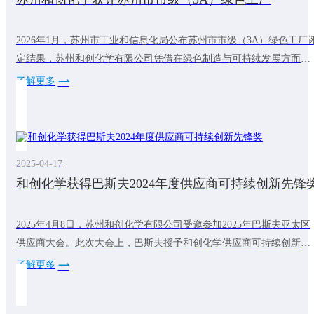
2026年1月，苏州市工业和信息化局公布苏州市市级（3A）绿色工厂
定结果，苏州和创化学有限公司凭借在绿色制造与可持续发展方面的
系统实践，成功入选。自建厂以来，和创化学始终将可持续发展理念
了解更多
贯穿于生产经营全过程，持续推进工艺优化与能效提升，通过实施节
能改造、加强资源循环利用、引入绿色电力等措施，有效降低能耗与
碳排放。公司同时建立完善的产品碳足迹管控体系，明确并落实碳排
放目标，积极探索资源循环利用新模
2025-04-17
和创化学获得巴斯夫2024年度供应商可持续创新先锋
2025年4月8日，苏州和创化学有限公司受邀参加2025年巴斯夫亚太区
供应商大会。此次大会上，巴斯夫授予和创化学供应商可持续创新先
锋奖。这代表和创化学在可持续发展方面做出的不断努力得到了客户
了解更多
的认可。未来，和创化学将继续致力于可持续发展，为全球减碳降碳
做出贡献，为客户提供更多低碳产品。