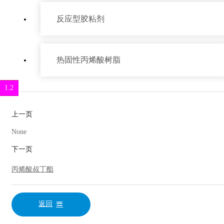
产品中心
反应型胶粘剂
热固性丙烯酸树脂
1.1
4.2
2.1
4.6
4.4
5.2
7.3
1.2
上一页
None
下一页
丙烯酸叔丁酯
返回